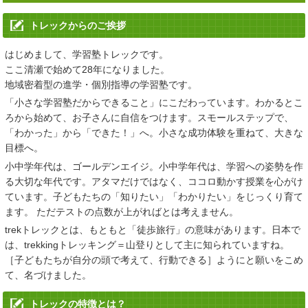
学習塾トレック
公式LINE
でのお問い合わせをはじめました。
トレックからのご挨拶
2025/02/28
はじめまして、学習塾トレックです。
「
春のはじめてキャンペーン
」、「
春の進学フェア2025
」、「
合格
ここ清瀬で始めて28年になりました。
実績
」を掲載いたしました。
地域密着型の進学・個別指導の学習塾です。
2024/06/25
「小さな学習塾だからできること」にこだわっています。わかるとこ
ろから始めて、お子さんに自信をつけます。スモールステップで、
「
夏期講習
」 「
夏のはじめてキャンペーン
」を更新しました。
「わかった」から「できた！」へ。小さな成功体験を重ねて、大きな
目標へ。
2023/06/19
小中学年代は、ゴールデンエイジ。小中学年代は、学習への姿勢を作
「
夏期講習
」 「
夏のはじめてキャンペーン
」を更新しました。
る大切な年代です。アタマだけではなく、ココロ動かす授業を心がけ
ています。子どもたちの「知りたい」「わかりたい」をじっくり育て
2023/04/14
ます。 ただテストの点数が上がればとは考えません。
「
進学フェア2023春
」、「
コース料金改定
」、「
合格実績
」、
trekトレックとは、もともと「徒歩旅行」の意味があります。日本で
「
2023スケジュール
」を更新しました。
は、trekkingトレッキング＝山登りとして主に知られていますね。
［子どもたちが自分の頭で考えて、行動できる］ようにと願いをこめ
2022/09/15
て、名づけました。
2022 親と子の私立・都立中学高校受験相談会を更新しました。
トレックの特徴とは？