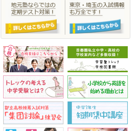
「
合格実績
」、「
年間スケジュール
」、「
小学生料金
」、「
中学生
料金
」を更新しました。
2021/02/04
学習塾トレックをはじめて体験する方のための春のはじめてキャン
ペーン、この１年間の学習の総仕上げをする春期講習。あたらしい
こと、はじめる春にしましょう！
2020/09/28
2020 親と子の私立・都立中学高校受験相談会 10月4日 オンラ
インで実施いたします。
2020/07/01
「
夏期講習
」 「
夏のはじめてキャンペーン
」を更新しました。
2020/03/23
「
合格実績
」 「
合格体験記
」を更新しました。
2020/03/11