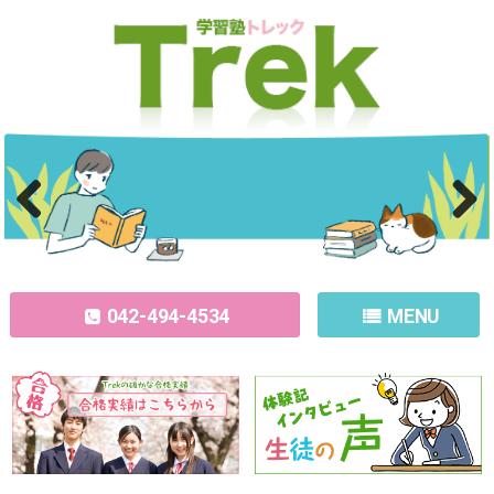
Previous
Next
042-494-4534
MENU