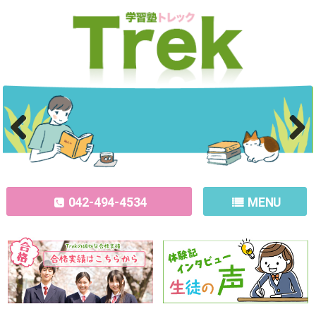
Previous
Next
042-494-4534
MENU