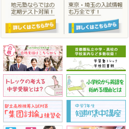
「
合格実績
」、「
年間スケジュール
」、「
小学生料金
」、「
中学生
料金
」を更新しました。
2021/02/04
学習塾トレックをはじめて体験する方のための春のはじめてキャン
ペーン、この１年間の学習の総仕上げをする春期講習。あたらしい
こと、はじめる春にしましょう！
2020/09/28
2020 親と子の私立・都立中学高校受験相談会 10月4日 オンラ
インで実施いたします。
2020/07/01
「
夏期講習
」 「
夏のはじめてキャンペーン
」を更新しました。
2020/03/23
「
合格実績
」 「
合格体験記
」を更新しました。
2020/03/11