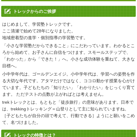
学習塾トレック
公式LINE
でのお問い合わせをはじめました。
トレックからのご挨拶
2025/02/28
はじめまして、学習塾トレックです。
「
春のはじめてキャンペーン
」、「
春の進学フェア2025
」、「
合格
ここ清瀬で始めて28年になりました。
実績
」を掲載いたしました。
地域密着型の進学・個別指導の学習塾です。
2024/06/25
「小さな学習塾だからできること」にこだわっています。わかるとこ
ろから始めて、お子さんに自信をつけます。スモールステップで、
「
夏期講習
」 「
夏のはじめてキャンペーン
」を更新しました。
「わかった」から「できた！」へ。小さな成功体験を重ねて、大きな
目標へ。
2023/06/19
小中学年代は、ゴールデンエイジ。小中学年代は、学習への姿勢を作
「
夏期講習
」 「
夏のはじめてキャンペーン
」を更新しました。
る大切な年代です。アタマだけではなく、ココロ動かす授業を心がけ
ています。子どもたちの「知りたい」「わかりたい」をじっくり育て
2023/04/14
ます。 ただテストの点数が上がればとは考えません。
「
進学フェア2023春
」、「
コース料金改定
」、「
合格実績
」、
trekトレックとは、もともと「徒歩旅行」の意味があります。日本で
「
2023スケジュール
」を更新しました。
は、trekkingトレッキング＝山登りとして主に知られていますね。
［子どもたちが自分の頭で考えて、行動できる］ようにと願いをこめ
2022/09/15
て、名づけました。
2022 親と子の私立・都立中学高校受験相談会を更新しました。
トレックの特徴とは？