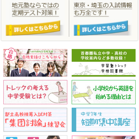
「
合格実績
」、「
年間スケジュール
」、「
小学生料金
」、「
中学生
料金
」を更新しました。
2021/02/04
学習塾トレックをはじめて体験する方のための春のはじめてキャン
ペーン、この１年間の学習の総仕上げをする春期講習。あたらしい
こと、はじめる春にしましょう！
2020/09/28
2020 親と子の私立・都立中学高校受験相談会 10月4日 オンラ
インで実施いたします。
2020/07/01
「
夏期講習
」 「
夏のはじめてキャンペーン
」を更新しました。
2020/03/23
「
合格実績
」 「
合格体験記
」を更新しました。
2020/03/11