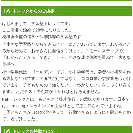
学習塾トレック
公式LINE
でのお問い合わせをはじめました。
トレックからのご挨拶
2025/02/28
はじめまして、学習塾トレックです。
「
春のはじめてキャンペーン
」、「
春の進学フェア2025
」、「
合格
ここ清瀬で始めて28年になりました。
実績
」を掲載いたしました。
地域密着型の進学・個別指導の学習塾です。
2024/06/25
「小さな学習塾だからできること」にこだわっています。わかるとこ
ろから始めて、お子さんに自信をつけます。スモールステップで、
「
夏期講習
」 「
夏のはじめてキャンペーン
」を更新しました。
「わかった」から「できた！」へ。小さな成功体験を重ねて、大きな
目標へ。
2023/06/19
小中学年代は、ゴールデンエイジ。小中学年代は、学習への姿勢を作
「
夏期講習
」 「
夏のはじめてキャンペーン
」を更新しました。
る大切な年代です。アタマだけではなく、ココロ動かす授業を心がけ
ています。子どもたちの「知りたい」「わかりたい」をじっくり育て
2023/04/14
ます。 ただテストの点数が上がればとは考えません。
「
進学フェア2023春
」、「
コース料金改定
」、「
合格実績
」、
trekトレックとは、もともと「徒歩旅行」の意味があります。日本で
「
2023スケジュール
」を更新しました。
は、trekkingトレッキング＝山登りとして主に知られていますね。
［子どもたちが自分の頭で考えて、行動できる］ようにと願いをこめ
2022/09/15
て、名づけました。
2022 親と子の私立・都立中学高校受験相談会を更新しました。
トレックの特徴とは？