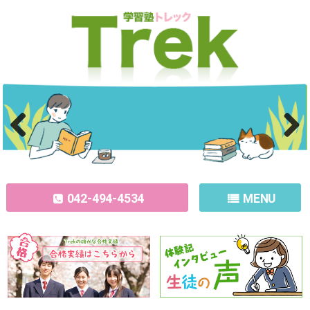
Previous
Next
042-494-4534
MENU