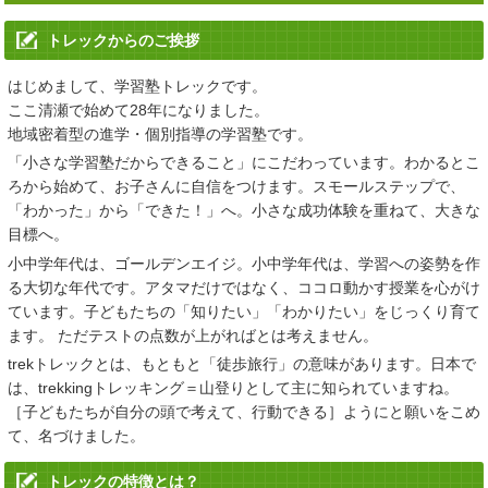
学習塾トレック
公式LINE
でのお問い合わせをはじめました。
トレックからのご挨拶
2025/02/28
はじめまして、学習塾トレックです。
「
春のはじめてキャンペーン
」、「
春の進学フェア2025
」、「
合格
ここ清瀬で始めて28年になりました。
実績
」を掲載いたしました。
地域密着型の進学・個別指導の学習塾です。
2024/06/25
「小さな学習塾だからできること」にこだわっています。わかるとこ
ろから始めて、お子さんに自信をつけます。スモールステップで、
「
夏期講習
」 「
夏のはじめてキャンペーン
」を更新しました。
「わかった」から「できた！」へ。小さな成功体験を重ねて、大きな
目標へ。
2023/06/19
小中学年代は、ゴールデンエイジ。小中学年代は、学習への姿勢を作
「
夏期講習
」 「
夏のはじめてキャンペーン
」を更新しました。
る大切な年代です。アタマだけではなく、ココロ動かす授業を心がけ
ています。子どもたちの「知りたい」「わかりたい」をじっくり育て
2023/04/14
ます。 ただテストの点数が上がればとは考えません。
「
進学フェア2023春
」、「
コース料金改定
」、「
合格実績
」、
trekトレックとは、もともと「徒歩旅行」の意味があります。日本で
「
2023スケジュール
」を更新しました。
は、trekkingトレッキング＝山登りとして主に知られていますね。
［子どもたちが自分の頭で考えて、行動できる］ようにと願いをこめ
2022/09/15
て、名づけました。
2022 親と子の私立・都立中学高校受験相談会を更新しました。
トレックの特徴とは？