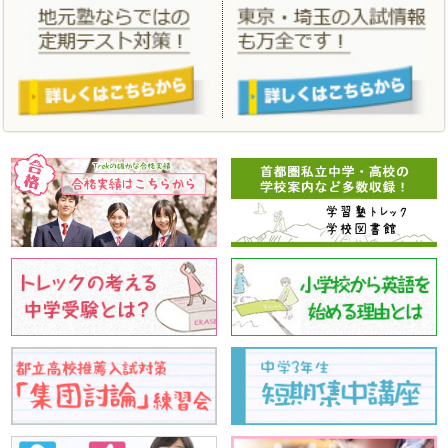
「
合格実績
」、「
年間スケジュール
」、「
小学生料金
」、「
中学生
料金
」を更新しました。
2021/02/04
学習塾トレックをはじめて体験する方のための春のはじめてキャン
ペーン、この１年間の学習の総仕上げをする春期講習。あたらしい
こと、はじめる春にしましょう！
2020/09/28
2020 親と子の私立・都立中学高校受験相談会 10月4日 オンラ
インで実施いたします。
2020/07/01
「
夏期講習
」 「
夏のはじめてキャンペーン
」を更新しました。
2020/03/23
「
合格実績
」 「
合格体験記
」を更新しました。
2020/03/11