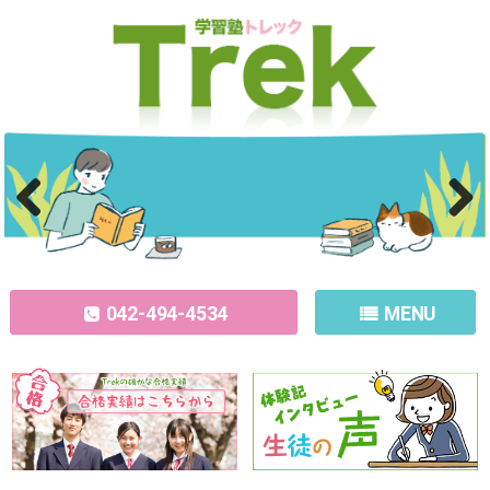
Previous
Next
042-494-4534
MENU