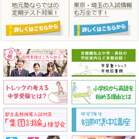
「
合格実績
」、「
年間スケジュール
」、「
小学生料金
」、「
中学生
料金
」を更新しました。
2021/02/04
学習塾トレックをはじめて体験する方のための春のはじめてキャン
ペーン、この１年間の学習の総仕上げをする春期講習。あたらしい
こと、はじめる春にしましょう！
2020/09/28
2020 親と子の私立・都立中学高校受験相談会 10月4日 オンラ
インで実施いたします。
2020/07/01
「
夏期講習
」 「
夏のはじめてキャンペーン
」を更新しました。
2020/03/23
「
合格実績
」 「
合格体験記
」を更新しました。
2020/03/11