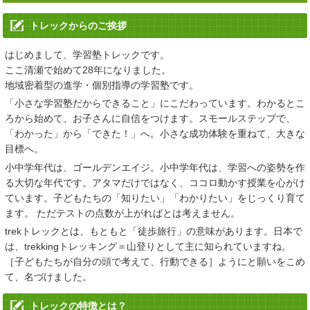
学習塾トレック
公式LINE
でのお問い合わせをはじめました。
トレックからのご挨拶
2025/02/28
はじめまして、学習塾トレックです。
「
春のはじめてキャンペーン
」、「
春の進学フェア2025
」、「
合格
ここ清瀬で始めて28年になりました。
実績
」を掲載いたしました。
地域密着型の進学・個別指導の学習塾です。
2024/06/25
「小さな学習塾だからできること」にこだわっています。わかるとこ
ろから始めて、お子さんに自信をつけます。スモールステップで、
「
夏期講習
」 「
夏のはじめてキャンペーン
」を更新しました。
「わかった」から「できた！」へ。小さな成功体験を重ねて、大きな
目標へ。
2023/06/19
小中学年代は、ゴールデンエイジ。小中学年代は、学習への姿勢を作
「
夏期講習
」 「
夏のはじめてキャンペーン
」を更新しました。
る大切な年代です。アタマだけではなく、ココロ動かす授業を心がけ
ています。子どもたちの「知りたい」「わかりたい」をじっくり育て
2023/04/14
ます。 ただテストの点数が上がればとは考えません。
「
進学フェア2023春
」、「
コース料金改定
」、「
合格実績
」、
trekトレックとは、もともと「徒歩旅行」の意味があります。日本で
「
2023スケジュール
」を更新しました。
は、trekkingトレッキング＝山登りとして主に知られていますね。
［子どもたちが自分の頭で考えて、行動できる］ようにと願いをこめ
2022/09/15
て、名づけました。
2022 親と子の私立・都立中学高校受験相談会を更新しました。
トレックの特徴とは？