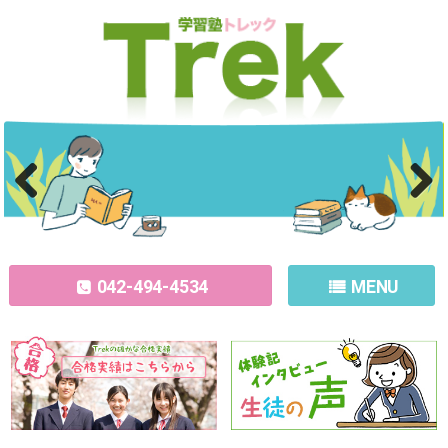
Previous
Next
042-494-4534
MENU