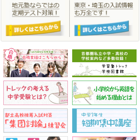
「
合格実績
」、「
年間スケジュール
」、「
小学生料金
」、「
中学生
料金
」を更新しました。
2021/02/04
学習塾トレックをはじめて体験する方のための春のはじめてキャン
ペーン、この１年間の学習の総仕上げをする春期講習。あたらしい
こと、はじめる春にしましょう！
2020/09/28
2020 親と子の私立・都立中学高校受験相談会 10月4日 オンラ
インで実施いたします。
2020/07/01
「
夏期講習
」 「
夏のはじめてキャンペーン
」を更新しました。
2020/03/23
「
合格実績
」 「
合格体験記
」を更新しました。
2020/03/11