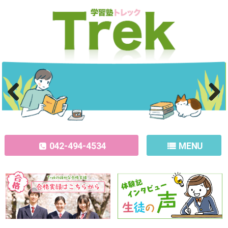
Previous
Next
042-494-4534
MENU