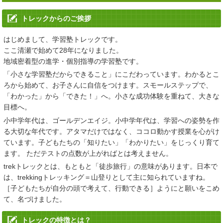
学習塾トレック
公式LINE
でのお問い合わせをはじめました。
トレックからのご挨拶
2025/02/28
はじめまして、学習塾トレックです。
「
春のはじめてキャンペーン
」、「
春の進学フェア2025
」、「
合格
ここ清瀬で始めて28年になりました。
実績
」を掲載いたしました。
地域密着型の進学・個別指導の学習塾です。
2024/06/25
「小さな学習塾だからできること」にこだわっています。わかるとこ
ろから始めて、お子さんに自信をつけます。スモールステップで、
「
夏期講習
」 「
夏のはじめてキャンペーン
」を更新しました。
「わかった」から「できた！」へ。小さな成功体験を重ねて、大きな
目標へ。
2023/06/19
小中学年代は、ゴールデンエイジ。小中学年代は、学習への姿勢を作
「
夏期講習
」 「
夏のはじめてキャンペーン
」を更新しました。
る大切な年代です。アタマだけではなく、ココロ動かす授業を心がけ
ています。子どもたちの「知りたい」「わかりたい」をじっくり育て
2023/04/14
ます。 ただテストの点数が上がればとは考えません。
「
進学フェア2023春
」、「
コース料金改定
」、「
合格実績
」、
trekトレックとは、もともと「徒歩旅行」の意味があります。日本で
「
2023スケジュール
」を更新しました。
は、trekkingトレッキング＝山登りとして主に知られていますね。
［子どもたちが自分の頭で考えて、行動できる］ようにと願いをこめ
2022/09/15
て、名づけました。
2022 親と子の私立・都立中学高校受験相談会を更新しました。
トレックの特徴とは？